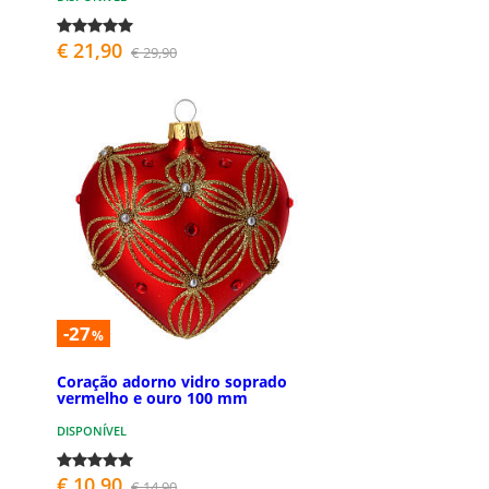
€ 21,90
€ 29,90
-27
%
Coração adorno vidro soprado
vermelho e ouro 100 mm
DISPONÍVEL
€ 10,90
€ 14,90