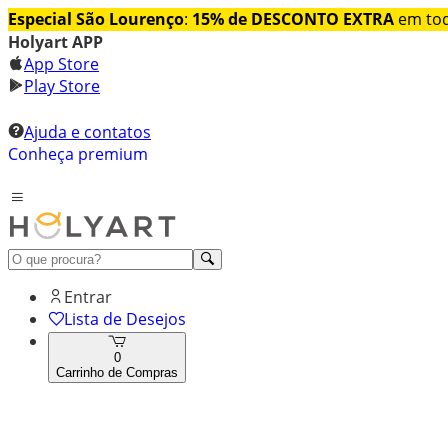
Especial São Lourenço
:
15% de DESCONTO EXTRA
em tod
Holyart APP
App Store
Play Store
Ajuda e contatos
Conheça premium
Entrar
Lista de Desejos
0
Carrinho de Compras