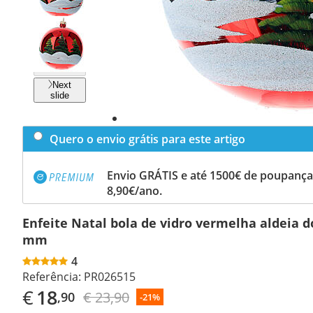
Previous
slide
Next
slide
Quero o envio grátis para este artigo
Envio GRÁTIS e até 1500€ de poupança
8,90€/ano.
Enfeite Natal bola de vidro vermelha aldeia d
mm
4
Referência:
PR026515
€
18
€ 23,90
,90
-21%