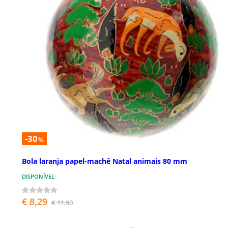
-30
%
Bola laranja papel-machê Natal animais 80 mm
DISPONÍVEL
€ 8,29
€ 11,90