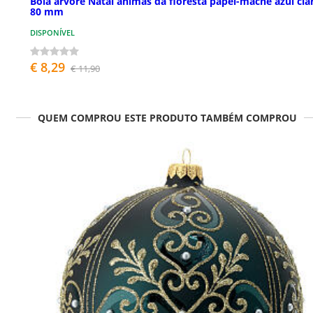
Bola árvore Natal animas da floresta papel-machê azul cla
80 mm
DISPONÍVEL
€ 8,29
€ 11,90
QUEM COMPROU ESTE PRODUTO TAMBÉM COMPROU