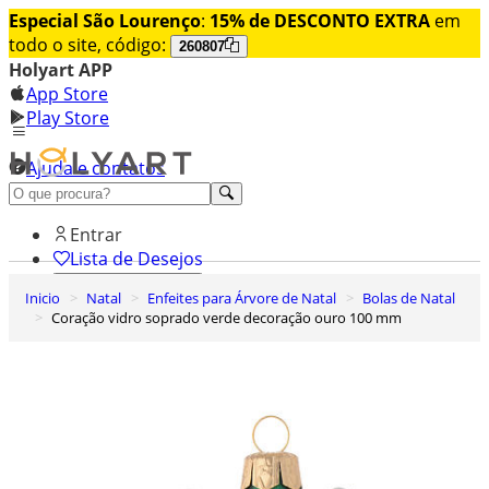
Especial São Lourenço
:
15% de DESCONTO EXTRA
em
todo o site, código:
260807
Holyart APP
App Store
Play Store
Ajuda e contatos
Conheça premium
Entrar
Lista de Desejos
Inicio
Natal
Enfeites para Árvore de Natal
Bolas de Natal
0
Coração vidro soprado verde decoração ouro 100 mm
Carrinho de Compras