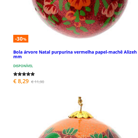
-30
%
Bola árvore Natal purpurina vermelha papel-machê Alizeh
mm
DISPONÍVEL
€ 8,29
€ 11,90