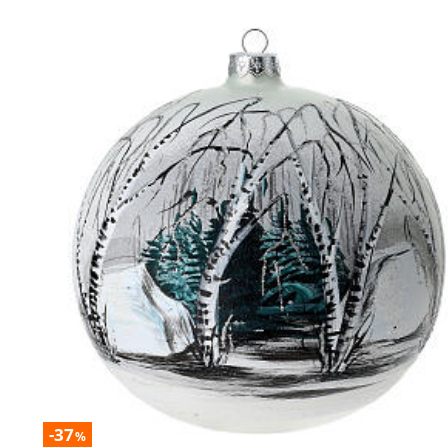
-37
%