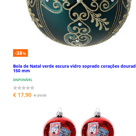
-38
%
Bola de Natal verde escura vidro soprado corações doura
150 mm
DISPONÍVEL
€ 17,90
€ 29,00