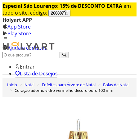
Especial São Lourenço
:
15% de DESCONTO EXTRA
em
todo o site, código:
260807
Holyart APP
App Store
Play Store
Ajuda e contatos
Conheça premium
Entrar
Lista de Desejos
Inicio
Natal
Enfeites para Árvore de Natal
Bolas de Natal
0
Coração adorno vidro vermelho decoro ouro 100 mm
Carrinho de Compras