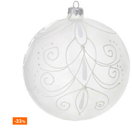
-33
%