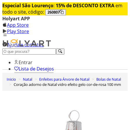
Especial São Lourenço
:
15% de DESCONTO EXTRA
em
todo o site, código:
260807
Holyart APP
App Store
Play Store
Ajuda e contatos
Conheça premium
Entrar
Lista de Desejos
Inicio
Natal
Enfeites para Árvore de Natal
Bolas de Natal
0
Coração adorno de Natal vidro efeito gelo cor-de-rosa 100 mm
Carrinho de Compras