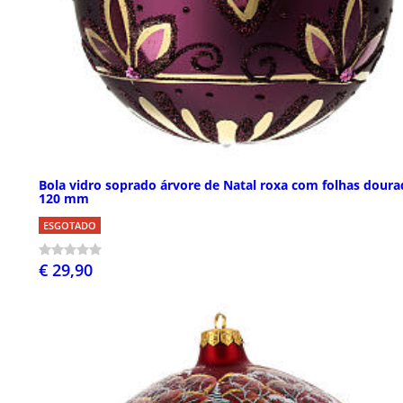
Bola vidro soprado árvore de Natal roxa com folhas doura
120 mm
ESGOTADO
€ 29,90