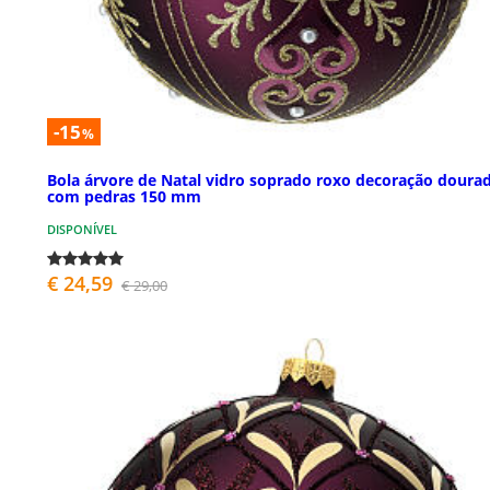
-15
%
Bola árvore de Natal vidro soprado roxo decoração doura
com pedras 150 mm
DISPONÍVEL
€ 24,59
€ 29,00