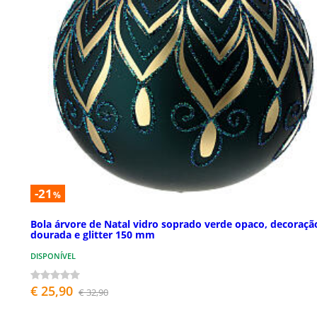
-21
%
Bola árvore de Natal vidro soprado verde opaco, decoraçã
dourada e glitter 150 mm
DISPONÍVEL
€ 25,90
€ 32,90