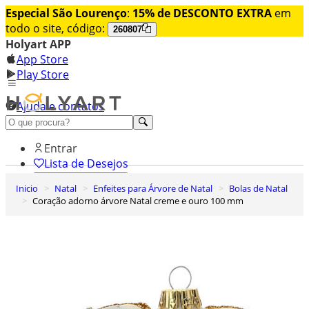
Especial São Lourenço
:
15% de DESCONTO EXTRA
em
todo o site, código:
260807
Holyart APP
App Store
Play Store
Ajuda e contatos
Conheça premium
Entrar
Lista de Desejos
Inicio
Natal
Enfeites para Árvore de Natal
Bolas de Natal
0
Coração adorno árvore Natal creme e ouro 100 mm
Carrinho de Compras