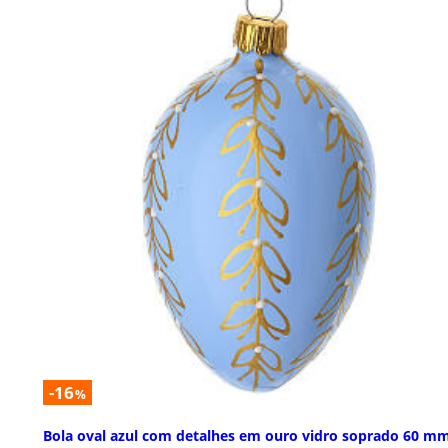
-16
%
Bola oval azul com detalhes em ouro vidro soprado 60 m