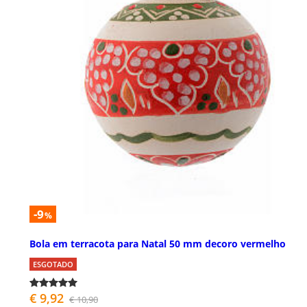
-9
%
Bola em terracota para Natal 50 mm decoro vermelho
ESGOTADO
€ 9,92
€ 10,90