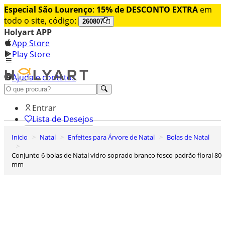
Especial São Lourenço
:
15% de DESCONTO EXTRA
em
todo o site, código:
260807
Holyart APP
App Store
Play Store
Ajuda e contatos
Conheça premium
Entrar
Lista de Desejos
Inicio
Natal
Enfeites para Árvore de Natal
Bolas de Natal
0
Carrinho de Compras
Conjunto 6 bolas de Natal vidro soprado branco fosco padrão floral 80
mm