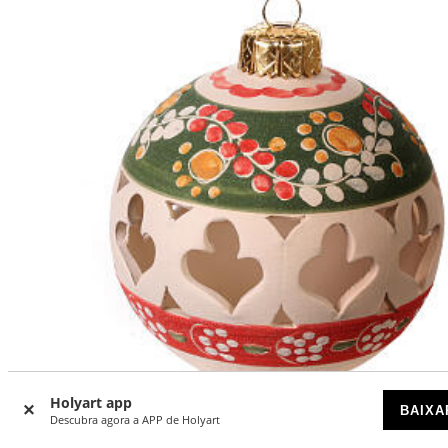
-16
%
Holyart app
BAIXA
Descubra agora a APP de Holyart
Bola perfurada em terracota Deruta 80 mm verde