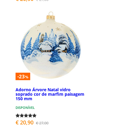
-23
%
Adorno Árvore Natal vidro
soprado cor de marfim paisagem
150 mm
DISPONÍVEL
€ 20,90
€ 27,00