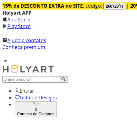
15% de DESCONTO EXTRA no SITE
, código:
|
20
260729
Holyart APP
App Store
Play Store
Ajuda e contatos
Conheça premium
Entrar
Lista de Desejos
0
Carrinho de Compras