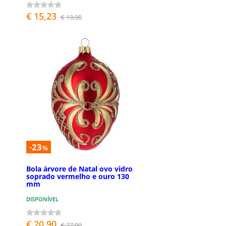
€ 15,23
€ 19,90
-23
%
Bola árvore de Natal ovo vidro
soprado vermelho e ouro 130
mm
DISPONÍVEL
€ 20,90
€ 27,00