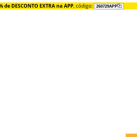
% de DESCONTO EXTRA na APP
, código:
260729APP