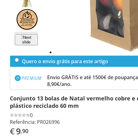
Previous
slide
Next
slide
Quero o envio grátis para este artigo
Envio GRÁTIS e até 1500€ de poupança
8,90€/ano.
Conjunto 13 bolas de Natal vermelho cobre e
plástico reciclado 60 mm
0
Referência:
PR026996
€
9
,90