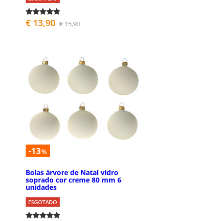
€ 13,90
€ 15,90
-13
%
Bolas árvore de Natal vidro
soprado cor creme 80 mm 6
unidades
ESGOTADO