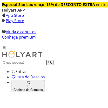
Especial São Lourenço
:
15% de DESCONTO EXTRA
em tod
Holyart APP
App Store
Play Store
Ajuda e contatos
Conheça premium
Entrar
Lista de Desejos
0
Carrinho de Compras