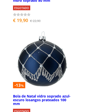
vidro soprado 80 mm
ESGOTADO
€ 19,90
€ 22,90
-13
%
Bola de Natal vidro soprado azul-
escuro losangos prateados 100
mm
ESGOTADO