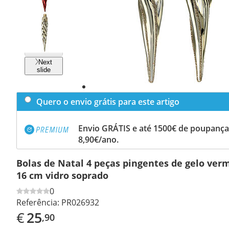
Previous
slide
Next
slide
Quero o envio grátis para este artigo
Envio GRÁTIS e até 1500€ de poupança
8,90€/ano.
Bolas de Natal 4 peças pingentes de gelo ver
16 cm vidro soprado
0
Referência:
PR026932
€
25
,90