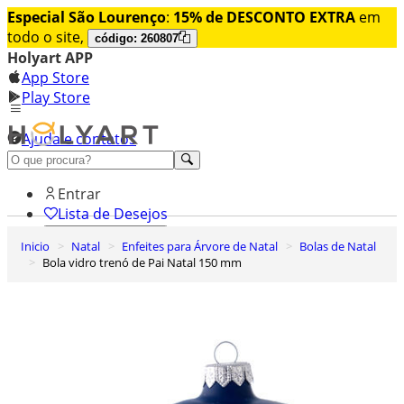
Especial São Lourenço
:
15% de DESCONTO EXTRA
em
todo o site,
código: 260807
Holyart APP
App Store
Play Store
Ajuda e contatos
Conheça premium
Entrar
Lista de Desejos
Inicio
Natal
Enfeites para Árvore de Natal
Bolas de Natal
0
Bola vidro trenó de Pai Natal 150 mm
Carrinho de Compras