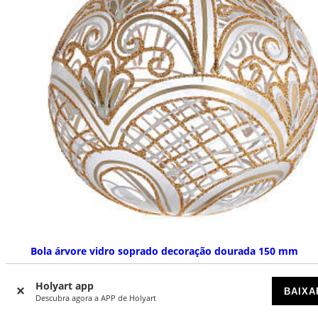
Bola árvore vidro soprado decoração dourada 150 mm
ESGOTADO
Holyart app
BAIXA
Descubra agora a APP de Holyart
€ 29,00