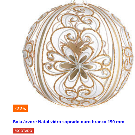
-22
%
Bola árvore Natal vidro soprado ouro branco 150 mm
ESGOTADO