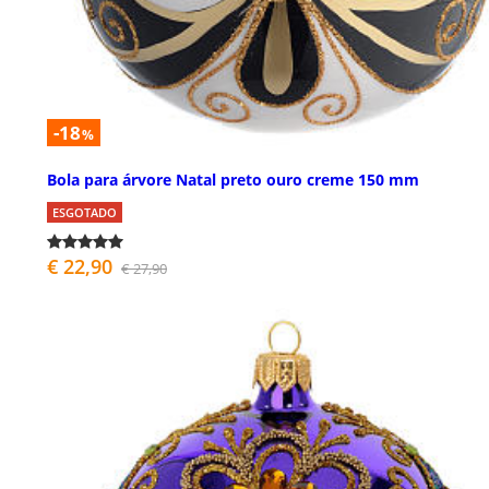
-18
%
Bola para árvore Natal preto ouro creme 150 mm
ESGOTADO
€ 22,90
€ 27,90