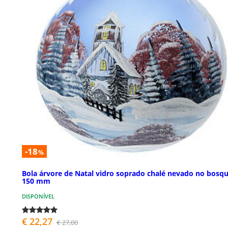
-18
%
Bola árvore de Natal vidro soprado chalé nevado no bosq
150 mm
DISPONÍVEL
€ 22,27
€ 27,00