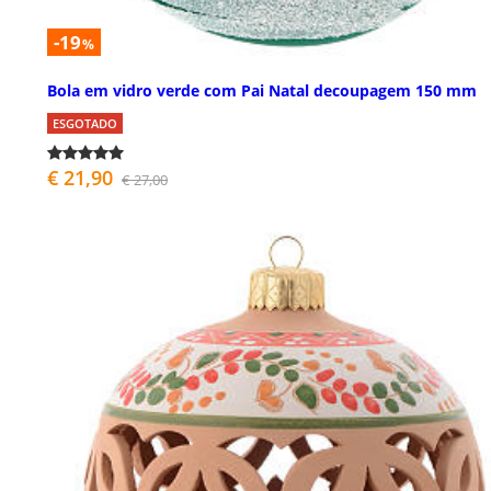
-19
%
Bola em vidro verde com Pai Natal decoupagem 150 mm
ESGOTADO
€ 21,90
€ 27,00