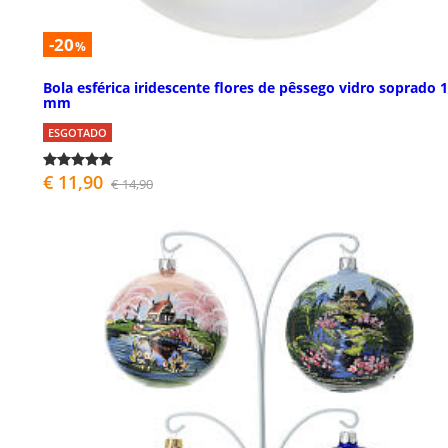
-20
%
Bola esférica iridescente flores de pêssego vidro soprado 
mm
ESGOTADO
€ 11,90
€ 14,90