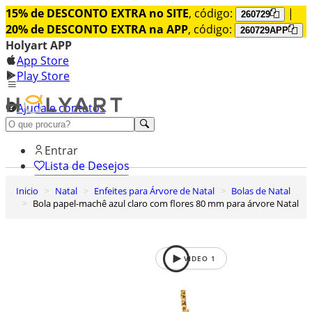
15% de DESCONTO EXTRA no SITE
, código:
|
260729
20% de DESCONTO EXTRA na APP
, código:
260729APP
Holyart APP
App Store
Play Store
Ajuda e contatos
Conheça premium
Entrar
Lista de Desejos
Inicio
Natal
Enfeites para Árvore de Natal
Bolas de Natal
0
Bola papel-machê azul claro com flores 80 mm para árvore Natal
Carrinho de Compras
VIDEO
1