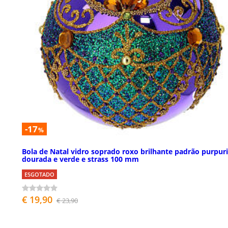
-17
%
Bola de Natal vidro soprado roxo brilhante padrão purpur
dourada e verde e strass 100 mm
ESGOTADO
€ 19,90
€ 23,90