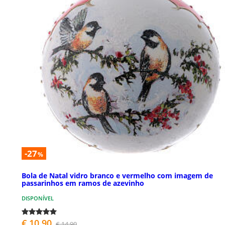
-27
%
Bola de Natal vidro branco e vermelho com imagem de
passarinhos em ramos de azevinho
DISPONÍVEL
€ 10,90
€ 14,90