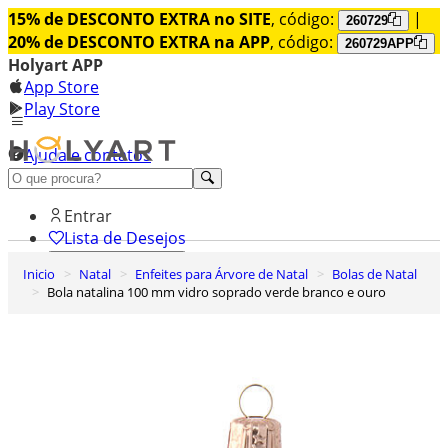
15% de DESCONTO EXTRA no SITE
, código:
|
260729
20% de DESCONTO EXTRA na APP
, código:
260729APP
Holyart APP
App Store
Play Store
Ajuda e contatos
Conheça premium
Entrar
Lista de Desejos
Inicio
Natal
Enfeites para Árvore de Natal
Bolas de Natal
0
Bola natalina 100 mm vidro soprado verde branco e ouro
Carrinho de Compras