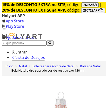
15% de DESCONTO EXTRA no SITE
, código:
|
260729
20% de DESCONTO EXTRA na APP
, código:
260729APP
Holyart APP
App Store
Play Store
Ajuda e contatos
Conheça premium
Entrar
Lista de Desejos
Inicio
Natal
Enfeites para Árvore de Natal
Bolas de Natal
0
Bola Natal vidro soprado cor-de-rosa e roxo 130 mm
Carrinho de Compras