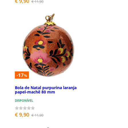
€ 9,90
€ 11,90
-17
%
Bola de Natal purpurina laranja
papel-machê 80 mm
DISPONÍVEL
€ 9,90
€ 11,90