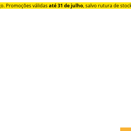
go. Promoções válidas
até 31 de julho
, salvo rutura de stock