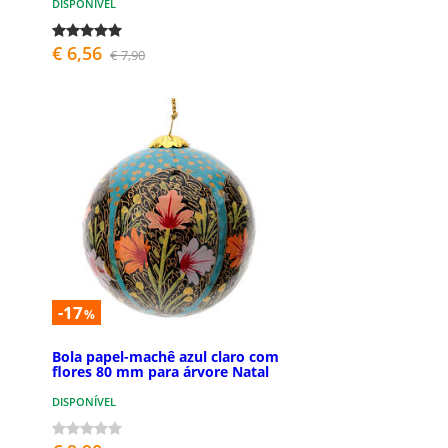
DISPONÍVEL
€ 6,56
€ 7,90
-17
%
Bola papel-machê azul claro com
flores 80 mm para árvore Natal
DISPONÍVEL