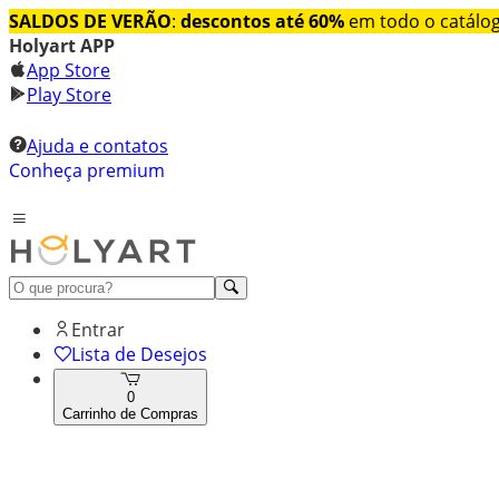
SALDOS DE VERÃO
:
descontos até 60%
em todo o catálo
Holyart APP
App Store
Play Store
Ajuda e contatos
Conheça premium
Entrar
Lista de Desejos
0
Carrinho de Compras