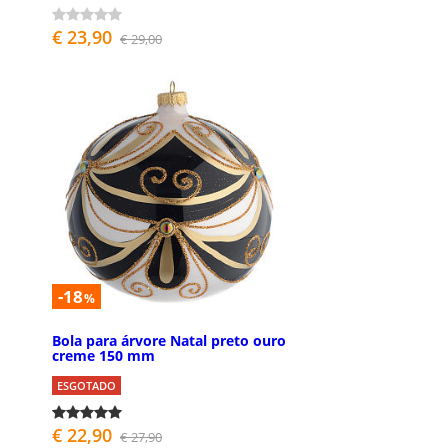
€ 23,90
€ 29,00
-18
%
Bola para árvore Natal preto ouro
creme 150 mm
ESGOTADO
€ 22,90
€ 27,90