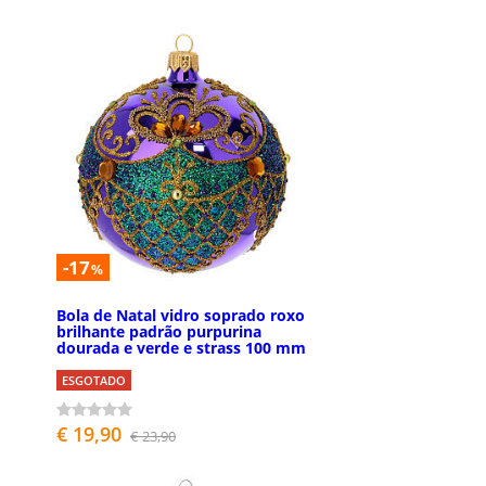
-17
%
Bola de Natal vidro soprado roxo
brilhante padrão purpurina
dourada e verde e strass 100 mm
ESGOTADO
€ 19,90
€ 23,90