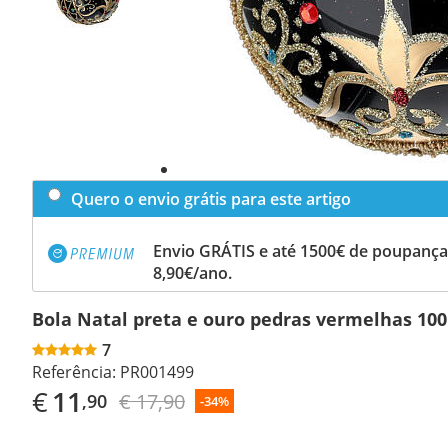
Quero o envio grátis para este artigo
Envio GRÁTIS e até 1500€ de poupança
8,90€/ano.
Bola Natal preta e ouro pedras vermelhas 1
7
Referência:
PR001499
€
11
€ 17,90
,90
-34%