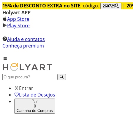
15% de DESCONTO EXTRA no SITE
, código:
|
20
260729
Holyart APP
App Store
Play Store
Ajuda e contatos
Conheça premium
Entrar
Lista de Desejos
0
Carrinho de Compras