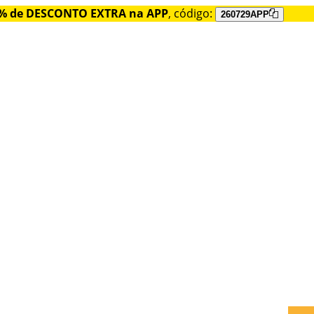
% de DESCONTO EXTRA na APP
, código:
260729APP