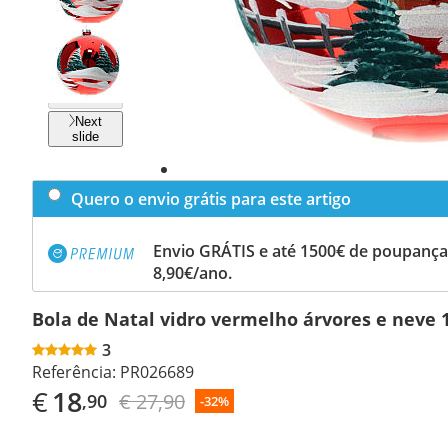
Previous
slide
Next
slide
Quero o envio grátis para este artigo
Envio GRÁTIS e até 1500€ de poupança
8,90€/ano.
Bola de Natal vidro vermelho árvores e neve
3
Referência:
PR026689
€
18
€ 27,90
,90
-32%