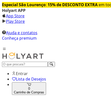
Especial São Lourenço
:
15% de DESCONTO EXTRA
em tod
Holyart APP
App Store
Play Store
Ajuda e contatos
Conheça premium
Entrar
Lista de Desejos
0
Carrinho de Compras