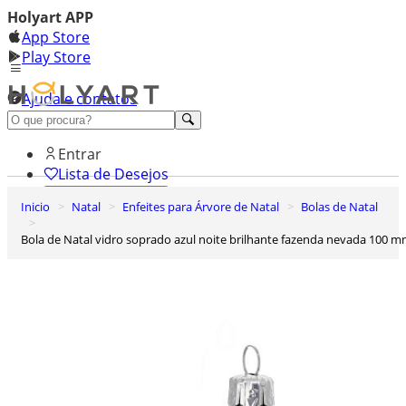
Holyart APP
App Store
Play Store
Ajuda e contatos
Conheça premium
Entrar
Lista de Desejos
Inicio
Natal
Enfeites para Árvore de Natal
Bolas de Natal
0
Carrinho de Compras
Bola de Natal vidro soprado azul noite brilhante fazenda nevada 100 