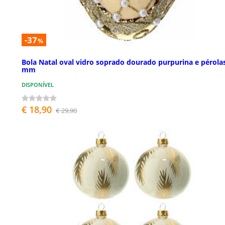
-37
%
Bola Natal oval vidro soprado dourado purpurina e pérola
mm
DISPONÍVEL
€ 18,90
€ 29,90