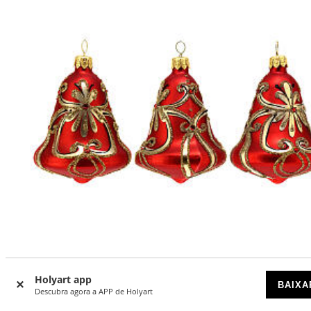
Holyart app
Conjunto 3 bolas de Natal vermelhas sino vidro soprado 1
BAIXA
Descubra agora a APP de Holyart
cm