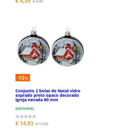
€ 4,39
€ 4,99
-12
%
Conjunto 2 bolas de Natal vidro
soprado preto opaco decorado
igreja nevada 80 mm
DISPONÍVEL
€ 14,93
€ 17,00