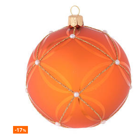
-17
%