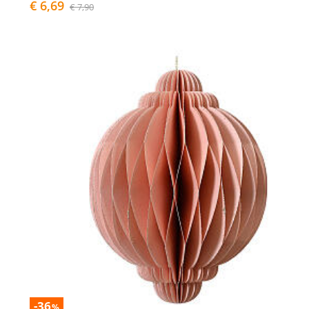
€ 6,69
€ 7,90
-36
%