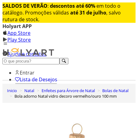
SALDOS DE VERÃO
:
descontos até 60%
em todo o
catálogo. Promoções válidas
até 31 de julho
, salvo
rutura de stock.
Holyart APP
App Store
Play Store
Ajuda e contatos
Conheça premium
Entrar
Lista de Desejos
Inicio
Natal
Enfeites para Árvore de Natal
Bolas de Natal
0
Bola adorno Natal vidro decoro vermelho/ouro 100 mm
Carrinho de Compras