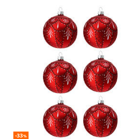
-33
%