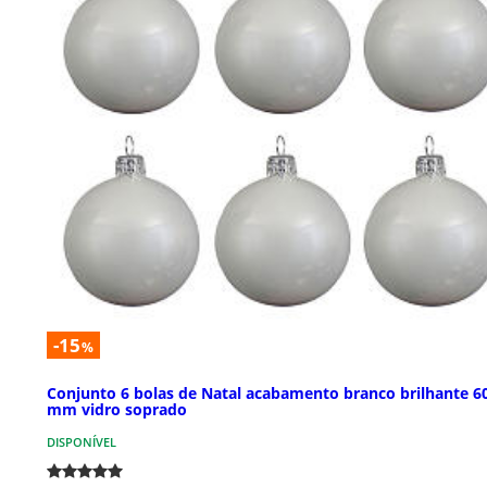
-15
%
Conjunto 6 bolas de Natal acabamento branco brilhante 6
mm vidro soprado
DISPONÍVEL