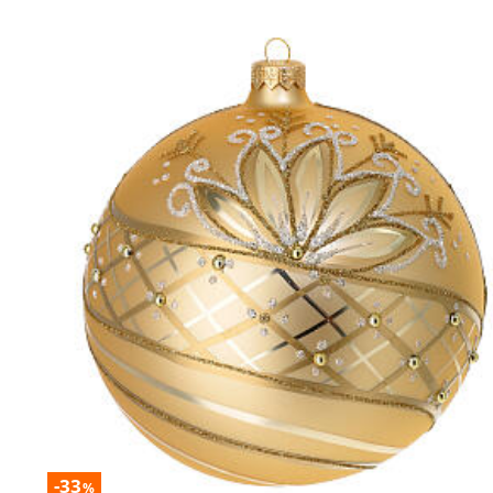
-33
%