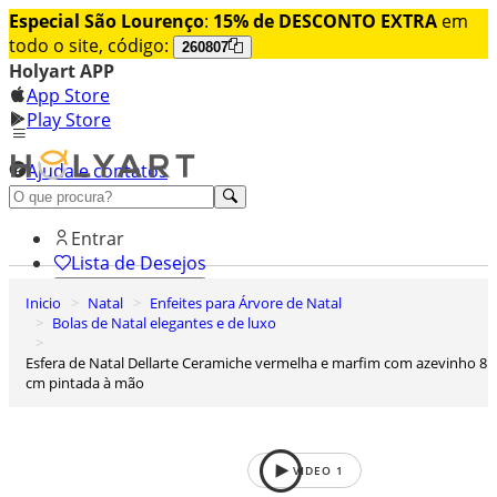
Especial São Lourenço
:
15% de DESCONTO EXTRA
em
todo o site, código:
260807
Holyart APP
App Store
Play Store
Ajuda e contatos
Conheça premium
Entrar
Lista de Desejos
Inicio
Natal
Enfeites para Árvore de Natal
0
Bolas de Natal elegantes e de luxo
Carrinho de Compras
Esfera de Natal Dellarte Ceramiche vermelha e marfim com azevinho 8
cm pintada à mão
VIDEO
1