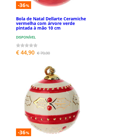
-36
%
Bola de Natal Dellarte Ceramiche
vermelha com árvore verde
pintada à mão 10 cm
DISPONÍVEL
€ 44,90
€ 70,00
-36
%