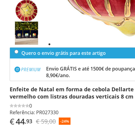
Previous
slide
Next
slide
Quero o envio grátis para este artigo
Envio GRÁTIS e até 1500€ de poupança
8,90€/ano.
Enfeite de Natal em forma de cebola Dellart
vermelho com listras douradas verticais 8 cm
0
Referência:
PR027330
€
44
€ 59,00
,93
-24%