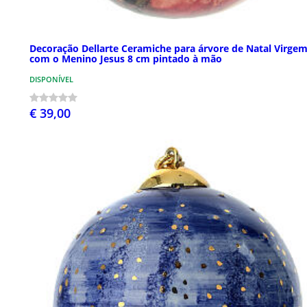
Decoração Dellarte Ceramiche para árvore de Natal Virge
com o Menino Jesus 8 cm pintado à mão
DISPONÍVEL
€ 39,00