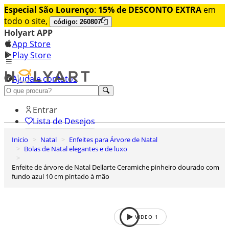
Especial São Lourenço
:
15% de DESCONTO EXTRA
em
todo o site,
código: 260807
Holyart APP
App Store
Play Store
Ajuda e contatos
Conheça premium
Entrar
Lista de Desejos
Inicio
Natal
Enfeites para Árvore de Natal
0
Bolas de Natal elegantes e de luxo
Carrinho de Compras
Enfeite de árvore de Natal Dellarte Ceramiche pinheiro dourado com
fundo azul 10 cm pintado à mão
VIDEO
1