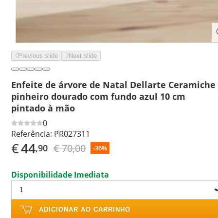
Previous slide
Next slide
Enfeite de árvore de Natal Dellarte Ceramiche
pinheiro dourado com fundo azul 10 cm
pintado à mão
0
Referência:
PR027311
€
44
€ 70,00
,90
-36%
Disponibilidade Imediata
ADICIONAR AO CARRINHO