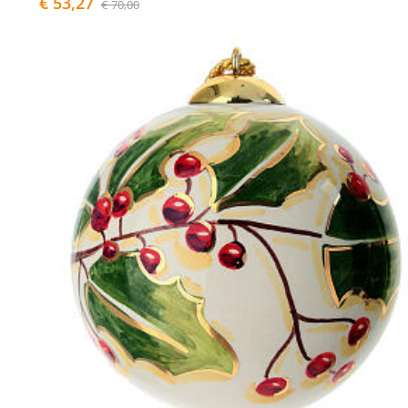
€ 53,27
€ 70,00