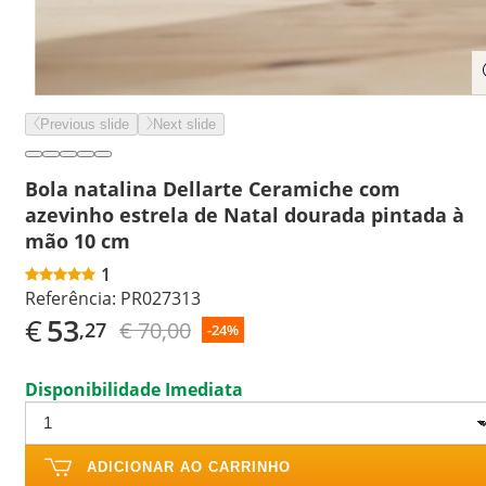
Previous slide
Next slide
Bola natalina Dellarte Ceramiche com
azevinho estrela de Natal dourada pintada à
mão 10 cm
1
Referência:
PR027313
€
53
€ 70,00
,27
-24%
Disponibilidade Imediata
ADICIONAR AO CARRINHO