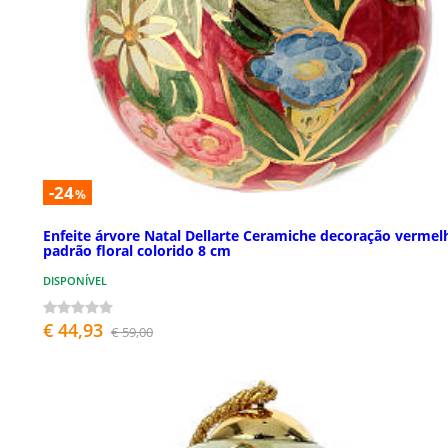
-24
%
Enfeite árvore Natal Dellarte Ceramiche decoração vermel
padrão floral colorido 8 cm
DISPONÍVEL
€ 44,93
€ 59,00