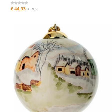
€ 44,93
€ 59,00