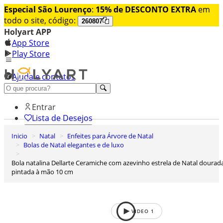
Especial São Lourenço
:
15% de DESCONTO EXTRA
em
todo o site, código:
260807
Holyart APP
App Store
Play Store
Ajuda e contatos
Conheça premium
Entrar
Lista de Desejos
Inicio
Natal
Enfeites para Árvore de Natal
0
Bolas de Natal elegantes e de luxo
Carrinho de Compras
Bola natalina Dellarte Ceramiche com azevinho estrela de Natal dourada
pintada à mão 10 cm
VIDEO
1