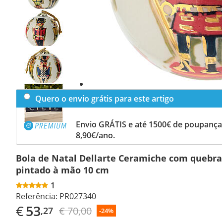
Previous
slide
Next
slide
Quero o envio grátis para este artigo
Envio GRÁTIS e até 1500€ de poupança
8,90€/ano.
Bola de Natal Dellarte Ceramiche com quebra
pintado à mão 10 cm
1
Referência:
PR027340
€
53
€ 70,00
,27
-24%