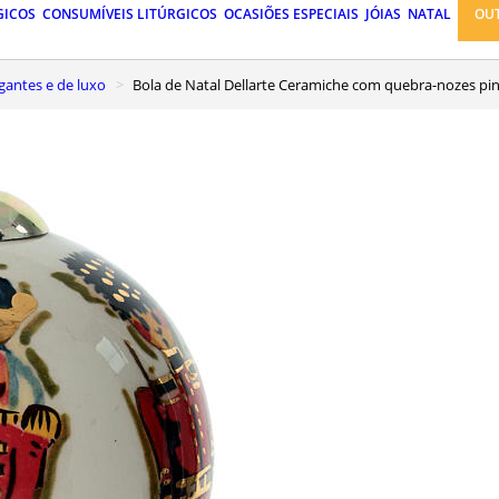
GICOS
CONSUMÍVEIS LITÚRGICOS
OCASIÕES ESPECIAIS
JÓIAS
NATAL
OU
egantes e de luxo
Bola de Natal Dellarte Ceramiche com quebra-nozes p