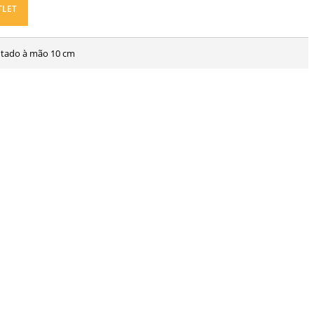
TLET
intado à mão 10 cm