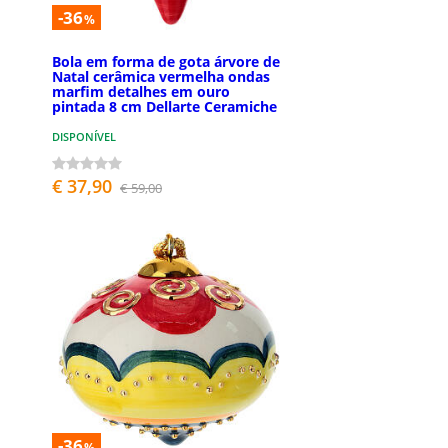
-36
%
Bola em forma de gota árvore de
Natal cerâmica vermelha ondas
marfim detalhes em ouro
pintada 8 cm Dellarte Ceramiche
DISPONÍVEL
€ 37,90
€ 59,00
-36
%