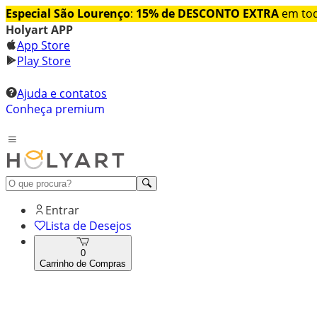
Especial São Lourenço
:
15% de DESCONTO EXTRA
em tod
Holyart APP
App Store
Play Store
Ajuda e contatos
Conheça premium
Entrar
Lista de Desejos
0
Carrinho de Compras