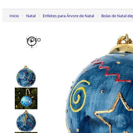
Inicio
Natal
Enfeites para Árvore de Natal
Bolas de Natal el
VIDEO
1