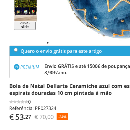
Previous
slide
Next
slide
Quero o envio grátis para este artigo
Envio GRÁTIS e até 1500€ de poupança
8,90€/ano.
Bola de Natal Dellarte Ceramiche azul com es
espirais douradas 10 cm pintada à mão
0
Referência:
PR027324
€
53
€ 70,00
,27
-24%