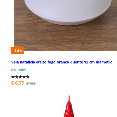
-14
%
Vela natalícia efeito fogo branco quente 12 cm diâmetro
DISPONÍVEL
€ 6,79
€ 7,90