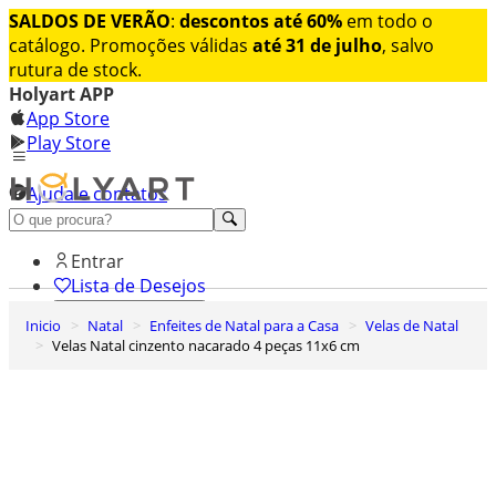
SALDOS DE VERÃO
:
descontos até 60%
em todo o
catálogo. Promoções válidas
até 31 de julho
, salvo
rutura de stock.
Holyart APP
App Store
Play Store
Ajuda e contatos
Conheça premium
Entrar
Lista de Desejos
Inicio
Natal
Enfeites de Natal para a Casa
Velas de Natal
0
Velas Natal cinzento nacarado 4 peças 11x6 cm
Carrinho de Compras