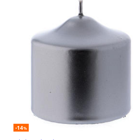
-14
%