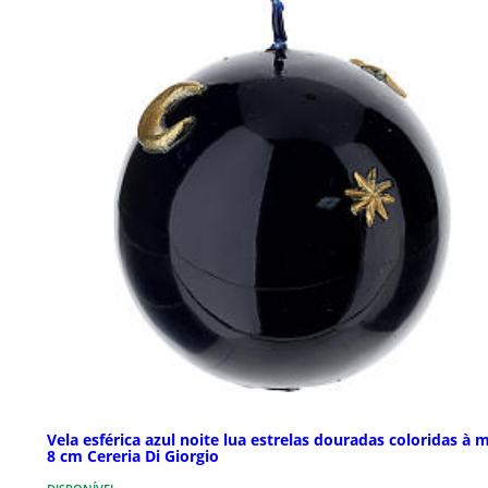
Vela esférica azul noite lua estrelas douradas coloridas à 
8 cm Cereria Di Giorgio