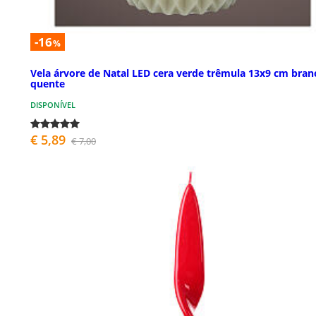
-16
%
Vela árvore de Natal LED cera verde trêmula 13x9 cm bran
quente
DISPONÍVEL
€ 5,89
€ 7,00