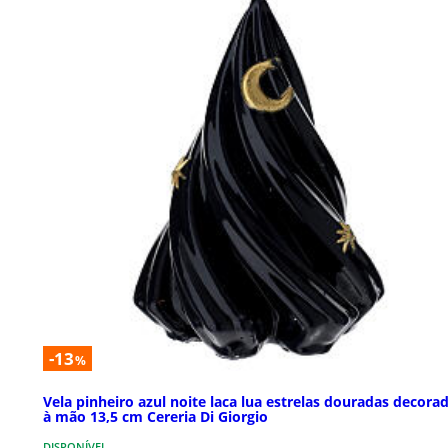
-13
%
Vela pinheiro azul noite laca lua estrelas douradas decora
à mão 13,5 cm Cereria Di Giorgio
DISPONÍVEL