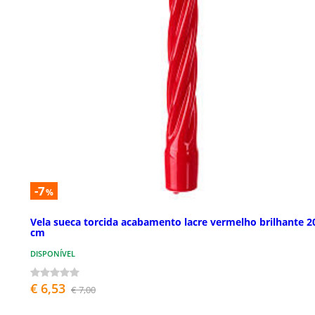
-7
%
Vela sueca torcida acabamento lacre vermelho brilhante 2
cm
DISPONÍVEL
€ 6,53
€ 7,00