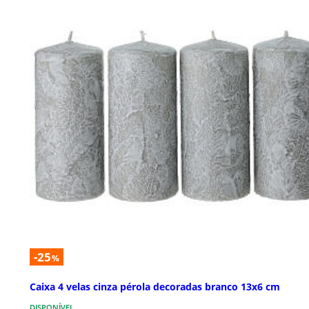
-25
%
Caixa 4 velas cinza pérola decoradas branco 13x6 cm
DISPONÍVEL