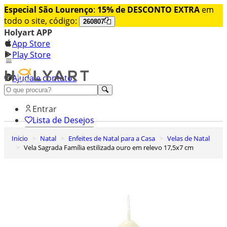
Especial São Lourenço
:
15% de DESCONTO EXTRA
em
todo o site, código:
260807
Holyart APP
App Store
Play Store
Ajuda e contatos
Conheça premium
Entrar
Lista de Desejos
Inicio
Natal
Enfeites de Natal para a Casa
Velas de Natal
0
Vela Sagrada Família estilizada ouro em relevo 17,5x7 cm
Carrinho de Compras