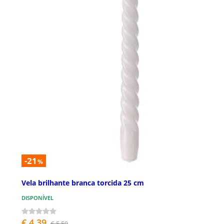
-21
%
Vela brilhante branca torcida 25 cm
DISPONÍVEL
€ 4,39
€ 5,59