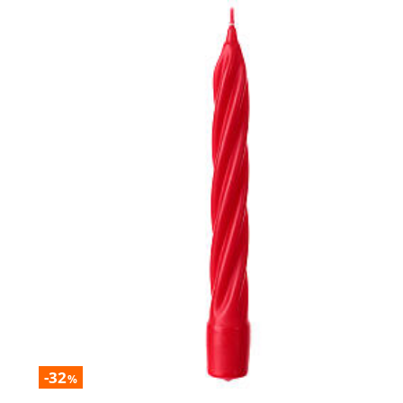
-32
%