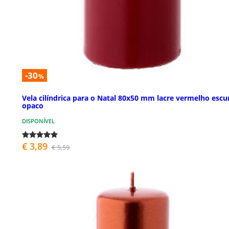
-30
%
Vela cilíndrica para o Natal 80x50 mm lacre vermelho escu
opaco
DISPONÍVEL
€ 3,89
€ 5,59