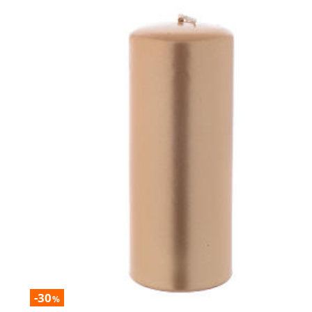
-30
%