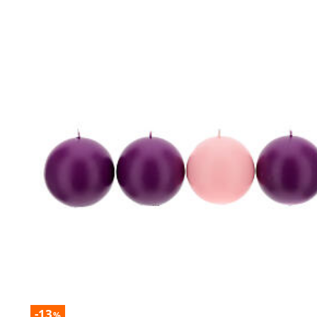
-13
%