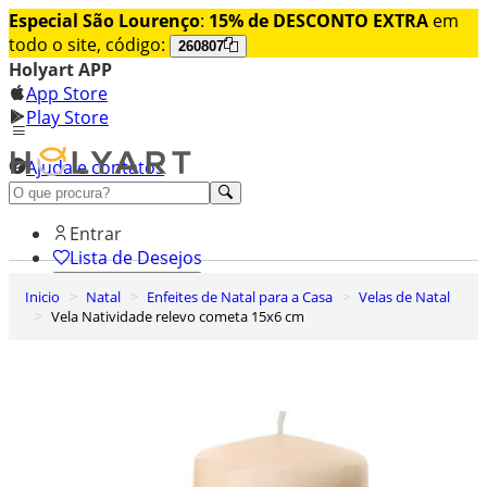
Especial São Lourenço
:
15% de DESCONTO EXTRA
em
todo o site, código:
260807
Holyart APP
App Store
Play Store
Ajuda e contatos
Conheça premium
Entrar
Lista de Desejos
Inicio
Natal
Enfeites de Natal para a Casa
Velas de Natal
0
Vela Natividade relevo cometa 15x6 cm
Carrinho de Compras