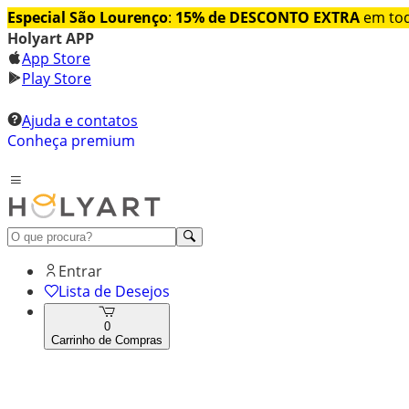
Especial São Lourenço
:
15% de DESCONTO EXTRA
em tod
Holyart APP
App Store
Play Store
Ajuda e contatos
Conheça premium
Entrar
Lista de Desejos
0
Carrinho de Compras