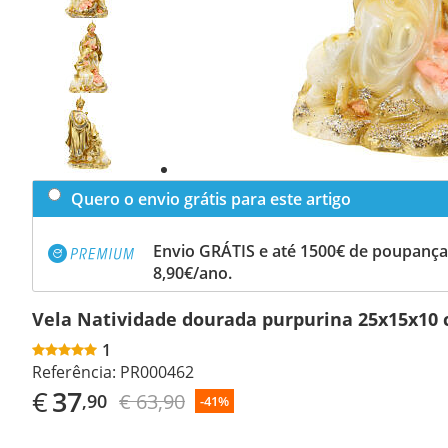
Previous
slide
Next
slide
Quero o envio grátis para este artigo
Envio GRÁTIS e até 1500€ de poupança
8,90€/ano.
Vela Natividade dourada purpurina 25x15x10
1
Referência:
PR000462
€
37
€ 63,90
,90
-41%