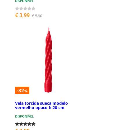
DISPONÍVEL
€ 3,99
€ 5,90
-32
%
Vela torcida sueca modelo
vermelho opaco h 20 cm
DISPONÍVEL