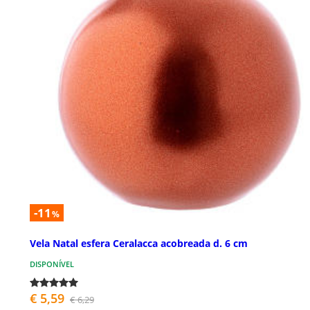
-11
%
Vela Natal esfera Ceralacca acobreada d. 6 cm
DISPONÍVEL
€ 5,59
€ 6,29