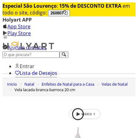
Especial São Lourenço
:
15% de DESCONTO EXTRA
em
todo o site, código:
260807
Holyart APP
App Store
Play Store
Ajuda e contatos
Conheça premium
Entrar
Lista de Desejos
Inicio
Natal
Enfeites de Natal para a Casa
Velas de Natal
0
Vela lacada branca barroca 20 cm
Carrinho de Compras
VIDEO
1