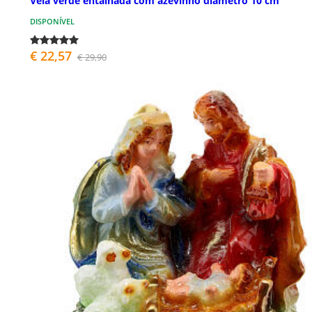
Vela verde entalhada com azevinho diâmetro 10 cm
DISPONÍVEL
€ 22,57
€ 29,90