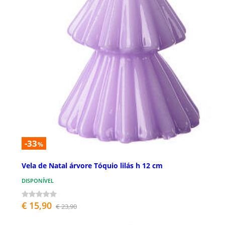
-33
%
Vela de Natal árvore Tóquio lilás h 12 cm
DISPONÍVEL
€ 15,90
€ 23,90