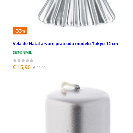
-33
%
Vela de Natal árvore prateada modelo Tokyo 12 cm
DISPONÍVEL
€ 15,90
€ 23,90