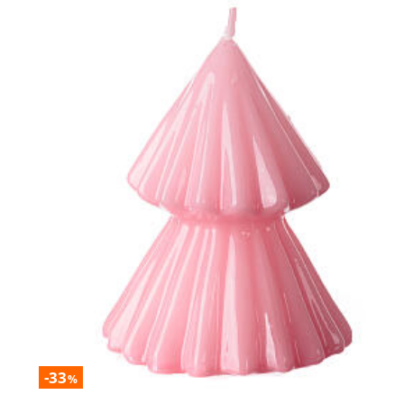
-33
%