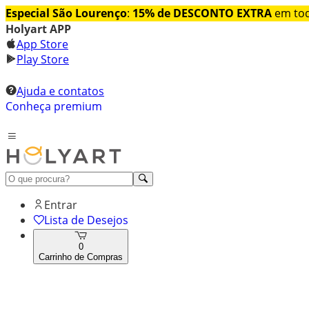
Especial São Lourenço
:
15% de DESCONTO EXTRA
em tod
Holyart APP
App Store
Play Store
Ajuda e contatos
Conheça premium
Entrar
Lista de Desejos
0
Carrinho de Compras