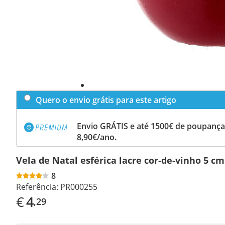
Quero o envio grátis para este artigo
Envio GRÁTIS e até 1500€ de poupança
8,90€/ano.
Vela de Natal esférica lacre cor-de-vinho 5 c
8
Referência:
PR000255
€
4
,29