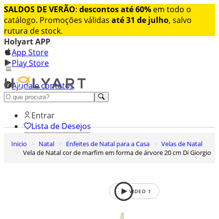
SALDOS DE VERÃO
:
descontos até 60%
em todo o
catálogo. Promoções válidas
até 31 de julho
, salvo
rutura de stock.
Holyart APP
App Store
Play Store
Ajuda e contatos
Conheça premium
Entrar
Lista de Desejos
Inicio
Natal
Enfeites de Natal para a Casa
Velas de Natal
0
Vela de Natal cor de marfim em forma de árvore 20 cm Di Giorgio
Carrinho de Compras
VIDEO
1