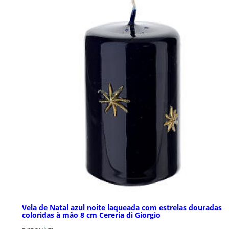
Vela de Natal azul noite laqueada com estrelas douradas
coloridas à mão 8 cm Cereria di Giorgio