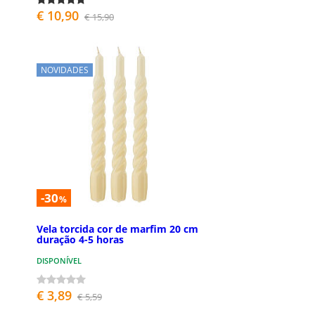
€ 10,90
€ 15,90
NOVIDADES
-30
%
Vela torcida cor de marfim 20 cm
duração 4-5 horas
DISPONÍVEL
€ 3,89
€ 5,59