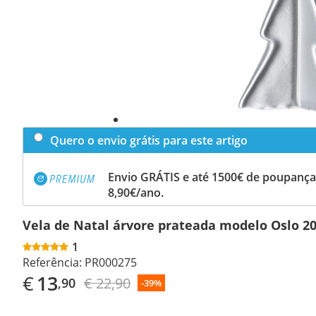
Quero o envio grátis para este artigo
Envio GRÁTIS e até 1500€ de poupança
8,90€/ano.
Vela de Natal árvore prateada modelo Oslo 2
1
Referência:
PR000275
€
13
€ 22,90
,90
-39%