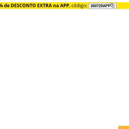
% de DESCONTO EXTRA na APP
, código:
260729APP