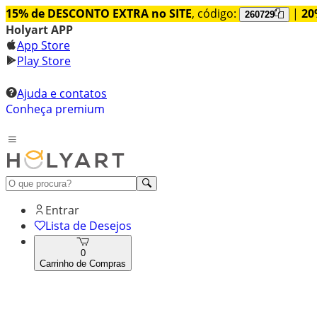
15% de DESCONTO EXTRA no SITE
, código:
|
20
260729
Holyart APP
App Store
Play Store
Ajuda e contatos
Conheça premium
Entrar
Lista de Desejos
0
Carrinho de Compras