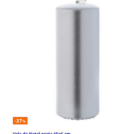
-37
%
Vela de Natal prata 15x6 cm