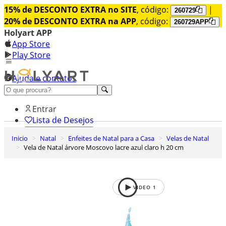
15% de DESCONTO EXTRA no SITE
, código:
|
260729
20% de DESCONTO EXTRA na APP
, código:
260729APP
Holyart APP
App Store
Play Store
Ajuda e contatos
Conheça premium
Entrar
Lista de Desejos
Inicio
Natal
Enfeites de Natal para a Casa
Velas de Natal
0
Vela de Natal árvore Moscovo lacre azul claro h 20 cm
Carrinho de Compras
VIDEO
1