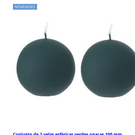
NOVIDADES
Conjunto de 2 velas esféricas verdes opacas 100 mm