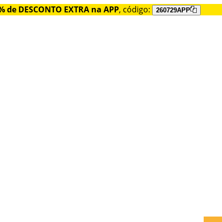
% de DESCONTO EXTRA na APP
, código:
260729APP