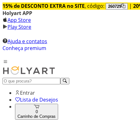
15% de DESCONTO EXTRA no SITE
, código:
|
20
260729
Holyart APP
App Store
Play Store
Ajuda e contatos
Conheça premium
Entrar
Lista de Desejos
0
Carrinho de Compras