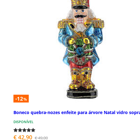
-12
%
Boneco quebra-nozes enfeite para árvore Natal vidro sop
DISPONÍVEL
€ 42,90
€ 49,00