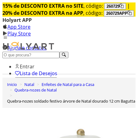
15% de DESCONTO EXTRA no SITE
, código:
|
260729
20% de DESCONTO EXTRA na APP
, código:
260729APP
Holyart APP
App Store
Play Store
Ajuda e contatos
Conheça premium
Entrar
Lista de Desejos
Inicio
Natal
Enfeites de Natal para a Casa
0
Quebra-nozes de Natal
Carrinho de Compras
Quebra-nozes soldado festivo árvore de Natal dourado 12 cm Bagutta