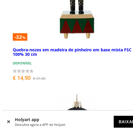
-32
%
Quebra-nozes em madeira de pinheiro em base mista FSC
100% 30 cm
DISPONÍVEL
€ 14,90
€ 21,90
Holyart app
BAIXA
Descubra agora a APP de Holyart