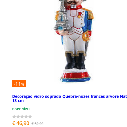
-11
%
Decoração vidro soprado Quebra-nozes francês árvore Nat
13 cm
DISPONÍVEL
€ 46,90
€ 52,90