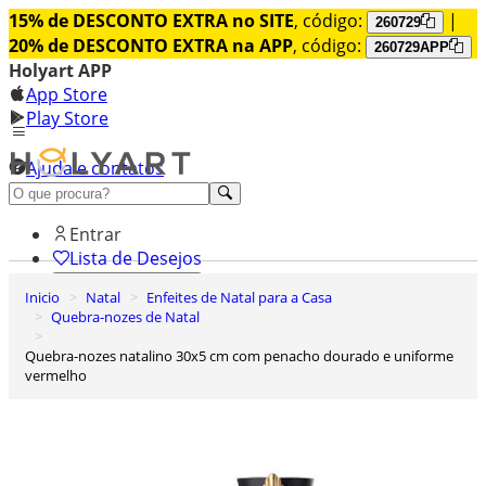
15% de DESCONTO EXTRA no SITE
, código:
|
260729
20% de DESCONTO EXTRA na APP
, código:
260729APP
Holyart APP
App Store
Play Store
Ajuda e contatos
Conheça premium
Entrar
Lista de Desejos
Inicio
Natal
Enfeites de Natal para a Casa
0
Quebra-nozes de Natal
Carrinho de Compras
Quebra-nozes natalino 30x5 cm com penacho dourado e uniforme
vermelho