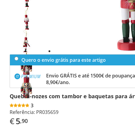
Previous
slide
Next
slide
Quero o envio grátis para este artigo
Envio GRÁTIS e até 1500€ de poupança
8,90€/ano.
Quebra-nozes com tambor e baquetas para ár
3
Referência:
PR035659
€
5
,90