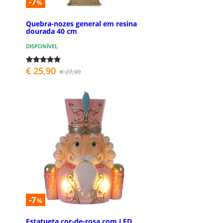
-7
%
Quebra-nozes general em resina
dourada 40 cm
DISPONÍVEL
€ 25,90
€ 27,90
-7
%
Estatueta cor-de-rosa com LED