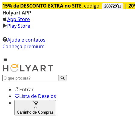
15% de DESCONTO EXTRA no SITE
, código:
|
20
260729
Holyart APP
App Store
Play Store
Ajuda e contatos
Conheça premium
Entrar
Lista de Desejos
0
Carrinho de Compras