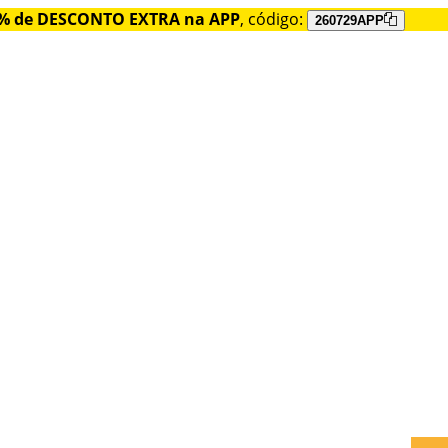
% de DESCONTO EXTRA na APP
, código:
260729APP