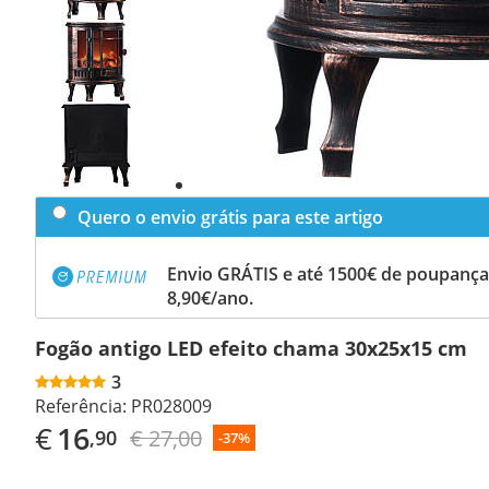
Previous
slide
Next
slide
Quero o envio grátis para este artigo
Envio GRÁTIS e até 1500€ de poupança
8,90€/ano.
Fogão antigo LED efeito chama 30x25x15 cm
3
Referência:
PR028009
€
16
€ 27,00
,90
-37%