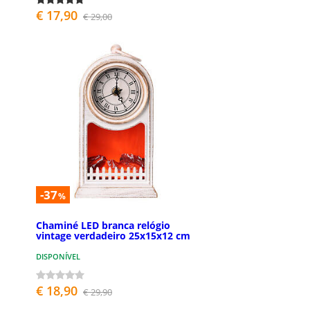
€ 17,90
€ 29,00
-37
%
Chaminé LED branca relógio
vintage verdadeiro 25x15x12 cm
DISPONÍVEL
€ 18,90
€ 29,90