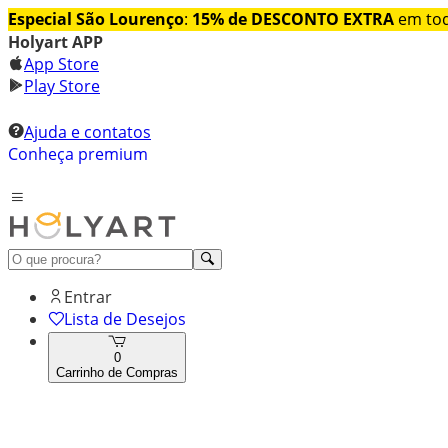
Especial São Lourenço
:
15% de DESCONTO EXTRA
em tod
Holyart APP
App Store
Play Store
Ajuda e contatos
Conheça premium
Entrar
Lista de Desejos
0
Carrinho de Compras