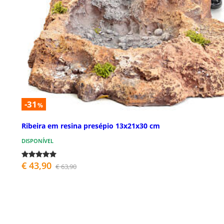
-31
%
Ribeira em resina presépio 13x21x30 cm
DISPONÍVEL
€ 43,90
€ 63,90