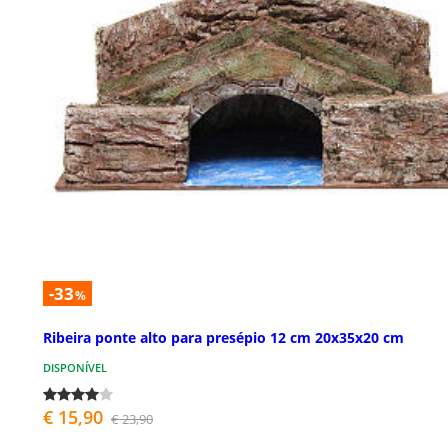
-33
%
Ribeira ponte alto para presépio 12 cm 20x35x20 cm
DISPONÍVEL
€ 15,90
€ 23,90