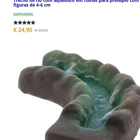
Trecho de rio com aqueduto em ruínas para presépio com
figuras de 4-6 cm
DISPONÍVEL
€ 24,90
€ 29,90