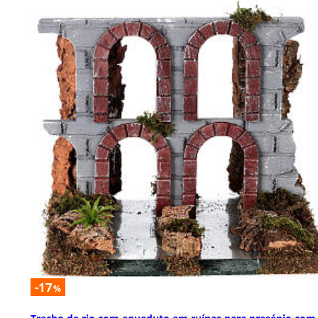
-17
%