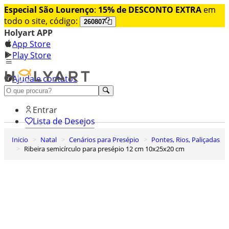
Especial São Lourenço
:
15% de DESCONTO EXTRA
em
todo o site, código:
260807
Holyart APP
App Store
Play Store
Ajuda e contatos
Conheça premium
Entrar
Lista de Desejos
Inicio
Natal
Cenários para Presépio
Pontes, Rios, Paliçadas
0
Ribeira semicírculo para presépio 12 cm 10x25x20 cm
Carrinho de Compras