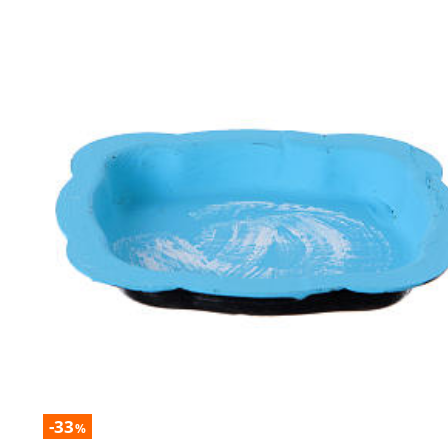
-33
%