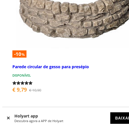
-10
%
Parede circular de gesso para presépio
DISPONÍVEL
€ 9,79
€ 10,90
Holyart app
BAIXA
Descubra agora a APP de Holyart