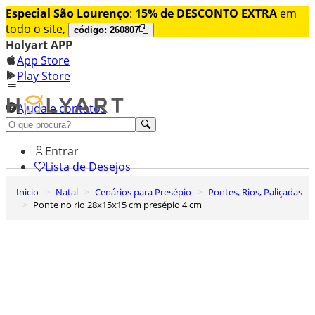
Especial São Lourenço
:
15% de DESCONTO EXTRA
em
todo o site,
código: 260807
Holyart APP
App Store
Play Store
Ajuda e contatos
Conheça premium
Entrar
Lista de Desejos
Inicio
Natal
Cenários para Presépio
Pontes, Rios, Paliçadas
0
Ponte no rio 28x15x15 cm presépio 4 cm
Carrinho de Compras