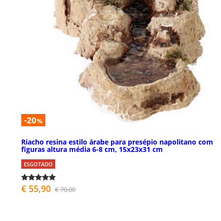
-20
%
Riacho resina estilo árabe para presépio napolitano com
figuras altura média 6-8 cm, 15x23x31 cm
ESGOTADO
€ 55,90
€ 70,00