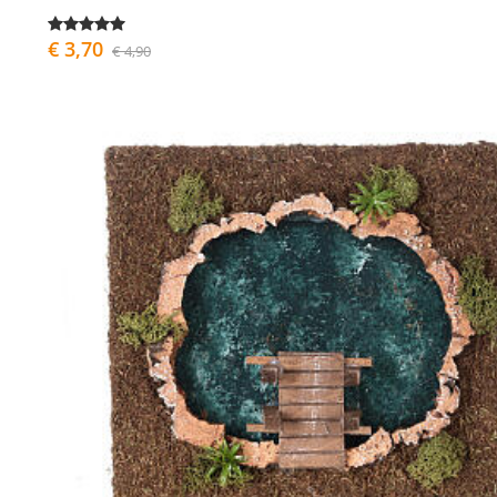
€ 3,70
€ 4,90