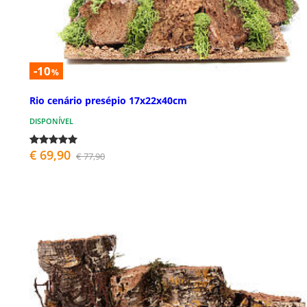
-10
%
Rio cenário presépio 17x22x40cm
DISPONÍVEL
€ 69,90
€ 77,90