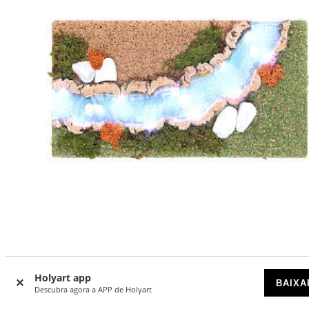
Curva rio luminoso 30x20 cm
Holyart app
DISPONÍVEL POR ENCOMENDA
BAIXA
Descubra agora a APP de Holyart