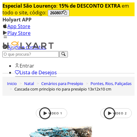
Especial São Lourenço
:
15% de DESCONTO EXTRA
em
todo o site, código:
260807
Holyart APP
App Store
Play Store
Ajuda e contatos
Conheça premium
Entrar
Lista de Desejos
Inicio
Natal
Cenários para Presépio
Pontes, Rios, Paliçadas
0
Cascada com princípio rio para presépio 13x12x10 cm
Carrinho de Compras
VIDEO
1
VIDEO
2