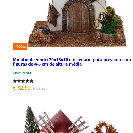
-18
%
Moinho de vento 20x15x10 cm cenário para presépio com
figuras de 4-6 cm de altura média
DISPONÍVEL
€ 32,90
€ 39,90