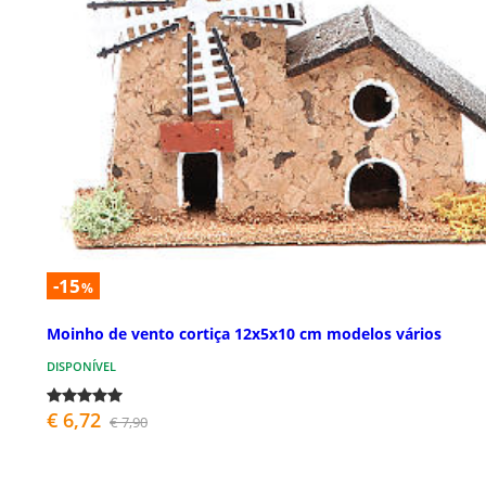
-15
%
Moinho de vento cortiça 12x5x10 cm modelos vários
DISPONÍVEL
€ 6,72
€ 7,90