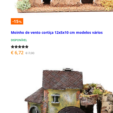
-15
%
Moinho de vento cortiça 12x5x10 cm modelos vários
DISPONÍVEL
€ 6,72
€ 7,90