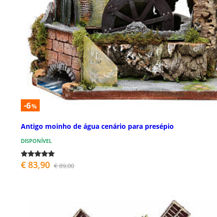
-6
%
Antigo moinho de água cenário para presépio
DISPONÍVEL
€ 83,90
€ 89,00