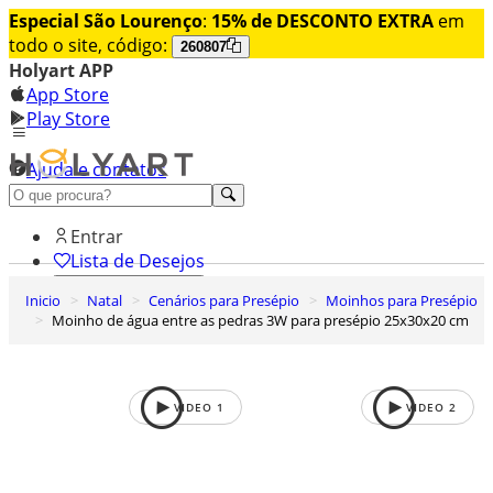
Especial São Lourenço
:
15% de DESCONTO EXTRA
em
todo o site, código:
260807
Holyart APP
App Store
Play Store
Ajuda e contatos
Conheça premium
Entrar
Lista de Desejos
Inicio
Natal
Cenários para Presépio
Moinhos para Presépio
0
Moinho de água entre as pedras 3W para presépio 25x30x20 cm
Carrinho de Compras
VIDEO
1
VIDEO
2