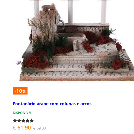
-10
%
Fontanário árabe com colunas e arcos
DISPONÍVEL
€ 61,90
€ 69,00