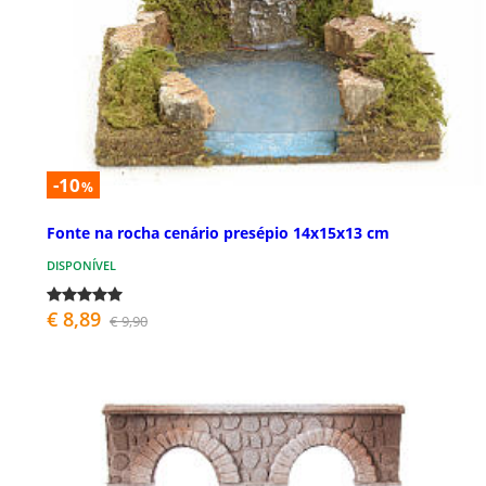
-10
%
Fonte na rocha cenário presépio 14x15x13 cm
DISPONÍVEL
€ 8,89
€ 9,90