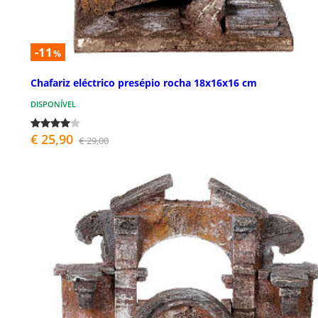
-11
%
Chafariz eléctrico presépio rocha 18x16x16 cm
DISPONÍVEL
€ 25,90
€ 29,00