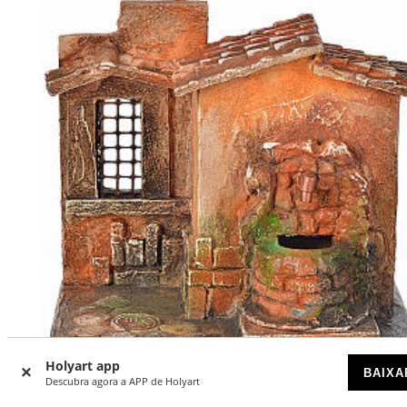
-33
Holyart app
%
BAIXA
Descubra agora a APP de Holyart
Fontanário eléctrico cenário presépio Fontanini 12 cm