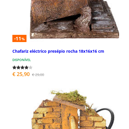
-11
%
Chafariz eléctrico presépio rocha 18x16x16 cm
DISPONÍVEL
€ 25,90
€ 29,00