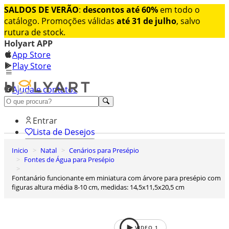
SALDOS DE VERÃO
:
descontos até 60%
em todo o
catálogo. Promoções válidas
até 31 de julho
, salvo
rutura de stock.
Holyart APP
App Store
Play Store
Ajuda e contatos
Conheça premium
Entrar
Lista de Desejos
Inicio
Natal
Cenários para Presépio
0
Fontes de Água para Presépio
Carrinho de Compras
Fontanário funcionante em miniatura com árvore para presépio com
figuras altura média 8-10 cm, medidas: 14,5x11,5x20,5 cm
VIDEO
1