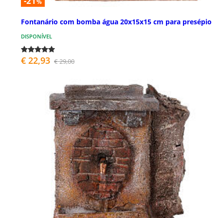
-21
%
Fontanário com bomba água 20x15x15 cm para presépio
DISPONÍVEL
€ 22,93
€ 29,00