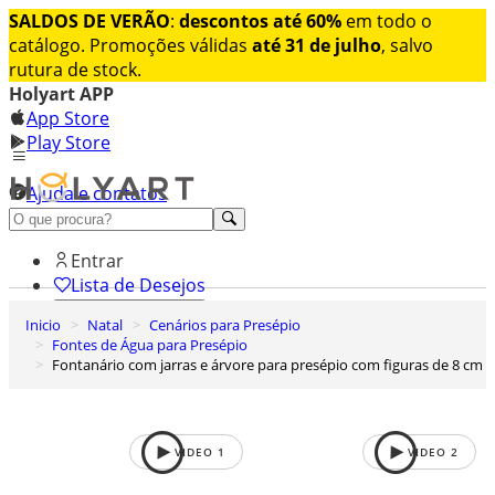
SALDOS DE VERÃO
:
descontos até 60%
em todo o
catálogo. Promoções válidas
até 31 de julho
, salvo
rutura de stock.
Holyart APP
App Store
Play Store
Ajuda e contatos
Conheça premium
Entrar
Lista de Desejos
Inicio
Natal
Cenários para Presépio
0
Fontes de Água para Presépio
Carrinho de Compras
Fontanário com jarras e árvore para presépio com figuras de 8 cm
VIDEO
1
VIDEO
2