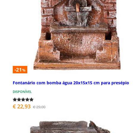
-21
%
Fontanário com bomba água 20x15x15 cm para presépio
DISPONÍVEL
€ 22,93
€ 29,00