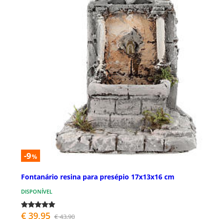
-9
%
Fontanário resina para presépio 17x13x16 cm
DISPONÍVEL
€ 39,95
€ 43,90