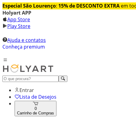
Especial São Lourenço
:
15% de DESCONTO EXTRA
em tod
Holyart APP
App Store
Play Store
Ajuda e contatos
Conheça premium
Entrar
Lista de Desejos
0
Carrinho de Compras