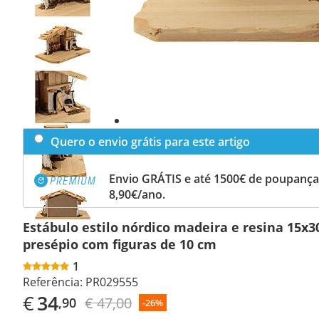
Previous
slide
Next
slide
Quero o envio grátis para este artigo
Envio GRÁTIS e até 1500€ de poupança
8,90€/ano.
Estábulo estilo nórdico madeira e resina 15x
presépio com figuras de 10 cm
1
Referência:
PR029555
€
34
€ 47,00
,90
-26%