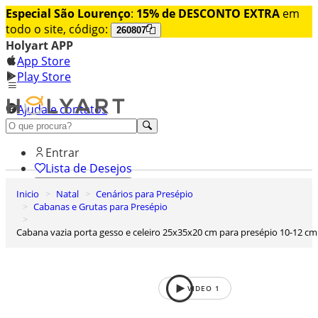
Especial São Lourenço
:
15% de DESCONTO EXTRA
em
todo o site, código:
260807
Holyart APP
App Store
Play Store
Ajuda e contatos
Conheça premium
Entrar
Lista de Desejos
Inicio
Natal
Cenários para Presépio
0
Cabanas e Grutas para Presépio
Carrinho de Compras
Cabana vazia porta gesso e celeiro 25x35x20 cm para presépio 10-12 cm
VIDEO
1