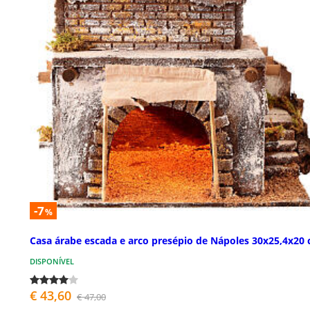
-7
%
Casa árabe escada e arco presépio de Nápoles 30x25,4x20
DISPONÍVEL
€ 43,60
€ 47,00