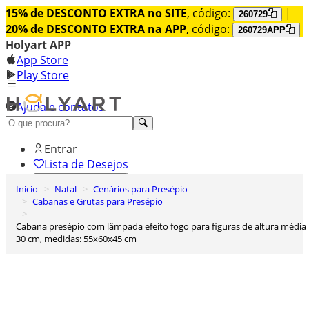
15% de DESCONTO EXTRA no SITE
, código:
|
260729
20% de DESCONTO EXTRA na APP
, código:
260729APP
Holyart APP
App Store
Play Store
Ajuda e contatos
Conheça premium
Entrar
Lista de Desejos
Inicio
Natal
Cenários para Presépio
0
Cabanas e Grutas para Presépio
Carrinho de Compras
Cabana presépio com lâmpada efeito fogo para figuras de altura média
30 cm, medidas: 55x60x45 cm