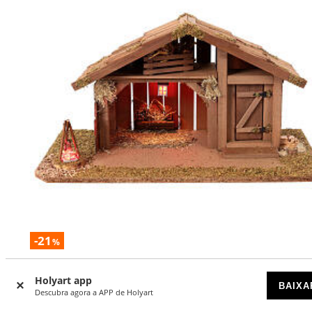
-21
%
Estábulo estilo nórdico vazio 25x50x25 cm
Holyart app
BAIXA
ESGOTADO
Descubra agora a APP de Holyart