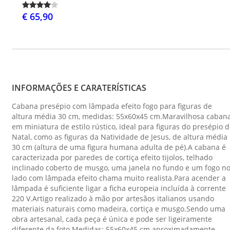
€ 65,90
INFORMAÇÕES E CARATERÍSTICAS
Cabana presépio com lâmpada efeito fogo para figuras de
altura média 30 cm, medidas: 55x60x45 cm.Maravilhosa caban
em miniatura de estilo rústico, ideal para figuras do presépio 
Natal, como as figuras da Natividade de Jesus, de altura média
30 cm (altura de uma figura humana adulta de pé).A cabana é
caracterizada por paredes de cortiça efeito tijolos, telhado
inclinado coberto de musgo, uma janela no fundo e um fogo n
lado com lâmpada efeito chama muito realista.Para acender a
lâmpada é suficiente ligar a ficha europeia incluída à corrente
220 V.Artigo realizado à mão por artesãos italianos usando
materiais naturais como madeira, cortiça e musgo.Sendo uma
obra artesanal, cada peça é única e pode ser ligeiramente
diferente da foto.Medidas: 55x60x45 cm aproximadamente.