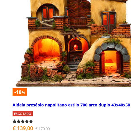
-18
%
Aldeia presépio napolitano estilo 700 arco duplo 43x40x5
ESGOTADO
€ 139,00
€ 170,00