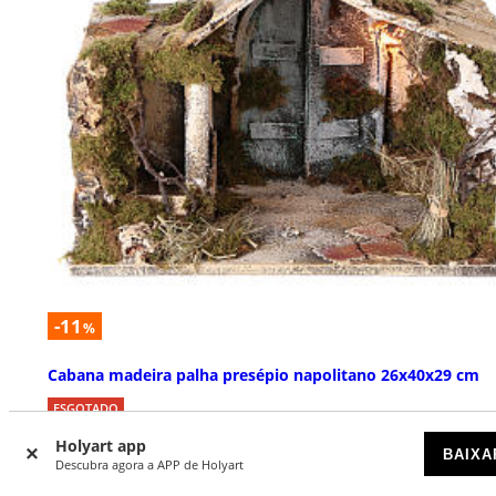
-11
%
Cabana madeira palha presépio napolitano 26x40x29 cm
ESGOTADO
Holyart app
BAIXA
€ 59,90
€ 67,00
Descubra agora a APP de Holyart