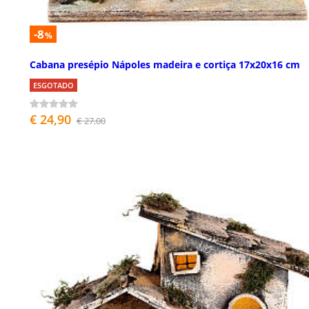
-8
%
Cabana presépio Nápoles madeira e cortiça 17x20x16 cm
ESGOTADO
€ 24,90
€ 27,00