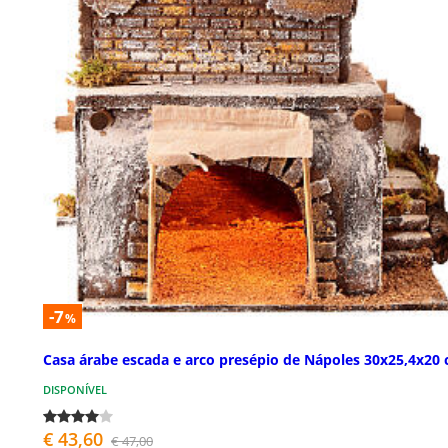
-7
%
Casa árabe escada e arco presépio de Nápoles 30x25,4x20
DISPONÍVEL
€ 43,60
€ 47,00