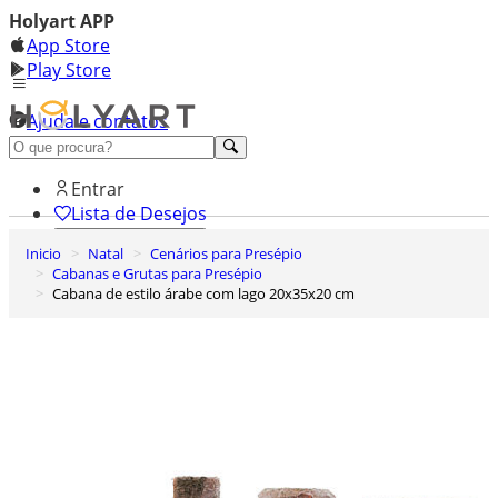
Holyart APP
App Store
Play Store
Ajuda e contatos
Conheça premium
Entrar
Lista de Desejos
Inicio
Natal
Cenários para Presépio
0
Cabanas e Grutas para Presépio
Carrinho de Compras
Cabana de estilo árabe com lago 20x35x20 cm