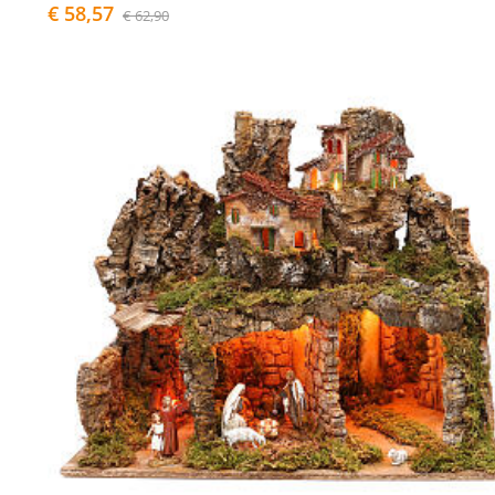
€ 58,57
€ 62,90