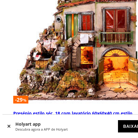
-29
%
Presépio estilo séc. 18 com lavatório 60x60x40 cm estilo
napolitano 10-12 cm
Holyart app
BAIXA
ESGOTADO
Descubra agora a APP de Holyart