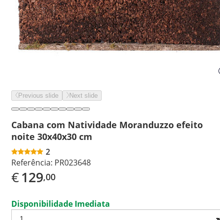
Previous slide
Next slide
Cabana com Natividade Moranduzzo efeito
noite 30x40x30 cm
2
Referência:
PR023648
€
129
,00
Disponibilidade Imediata