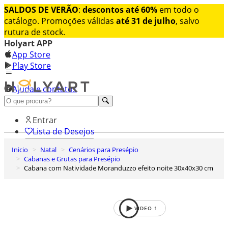
SALDOS DE VERÃO
:
descontos até 60%
em todo o
catálogo. Promoções válidas
até 31 de julho
, salvo
rutura de stock.
Holyart APP
App Store
Play Store
Ajuda e contatos
Conheça premium
Entrar
Lista de Desejos
Inicio
Natal
Cenários para Presépio
0
Cabanas e Grutas para Presépio
Carrinho de Compras
Cabana com Natividade Moranduzzo efeito noite 30x40x30 cm
VIDEO
1