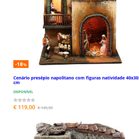
-18
%
Cenário presépio napolitano com figuras natividade 40x3
cm
DISPONÍVEL
€ 119,00
€ 145,90