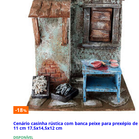
-18
%
Cenário casinha rústica com banca peixe para prexépio de 
11 cm 17,5x14,5x12 cm
DISPONÍVEL