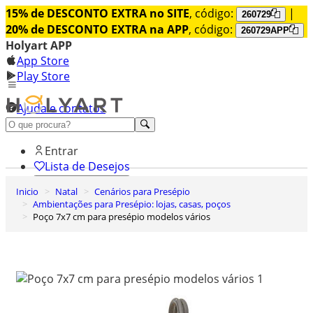
15% de DESCONTO EXTRA no SITE
, código:
|
260729
20% de DESCONTO EXTRA na APP
, código:
260729APP
Holyart APP
App Store
Play Store
Ajuda e contatos
Conheça premium
Entrar
Lista de Desejos
Inicio
Natal
Cenários para Presépio
0
Ambientações para Presépio: lojas, casas, poços
Carrinho de Compras
Poço 7x7 cm para presépio modelos vários